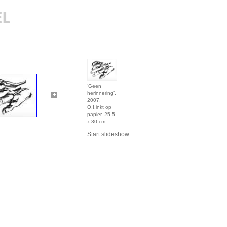
‘Geen
herinnering’,
2007,
O.I.inkt op
papier, 25.5
x 30 cm
Start slideshow