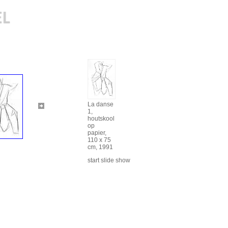
La danse
1,
houtskool
op
papier,
110 x 75
cm, 1991
start slide show